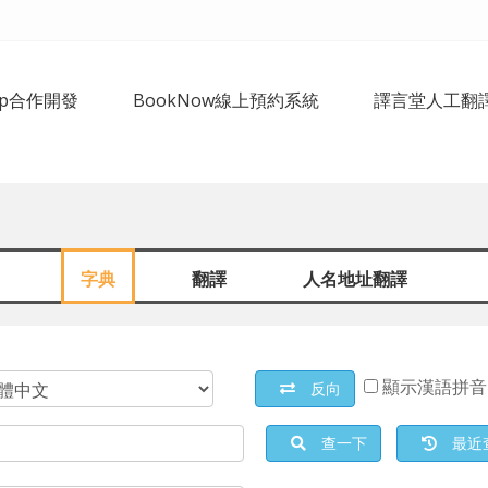
pp合作開發
BookNow線上預約系統
譯言堂人工翻
字典
翻譯
人名地址翻譯
顯示漢語拼音
反向
查一下
最近