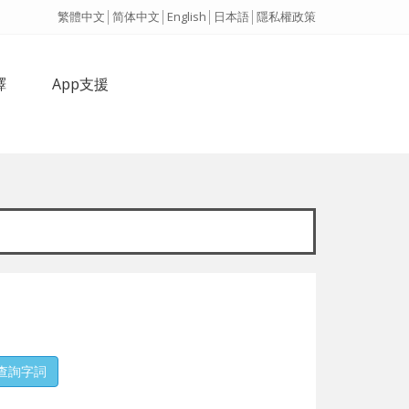
繁體中文
│
简体中文
│
English
│
日本語
│
隱私權政策
譯
App支援
查詢字詞